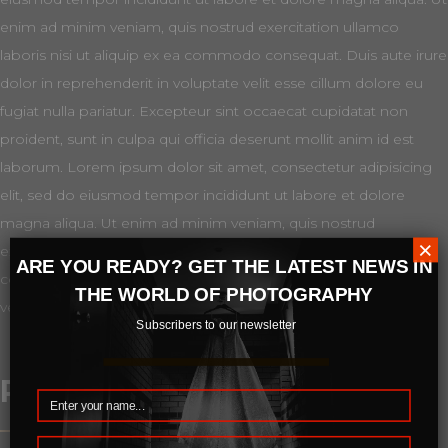
enim ad minim veniam, quis nostrud exercitation ullamco
laboris nisi ut aliquip ex ea commodo consequat. Duis aute irure
dolor in reprehenderit in voluptate velit esse cillum dolore eu
fugiat nulla pariatur. Excepteur sint occaecat cupidatat non
proident, sunt in culpa qui officia deserunt mollit anim id est
laborum. Lorem ipsum dolor sit amet, consectetur adipisicing
elit, sed do eiusmod tempor incididunt ut labore et dolore
magna aliqua. Ut enim ad minim veniam, quis nostrud
×
exercitation ullamco laboris nisi ut aliquip ex ea commodo
ARE YOU READY? GET THE LATEST NEWS IN
consequat. Duis aute irure dolor in reprehenderit in voluptate
THE WORLD OF PHOTOGRAPHY
velit esse cillum dolore eu fugiat nulla pariatur.
Subscribers to our newsletter
Related Products