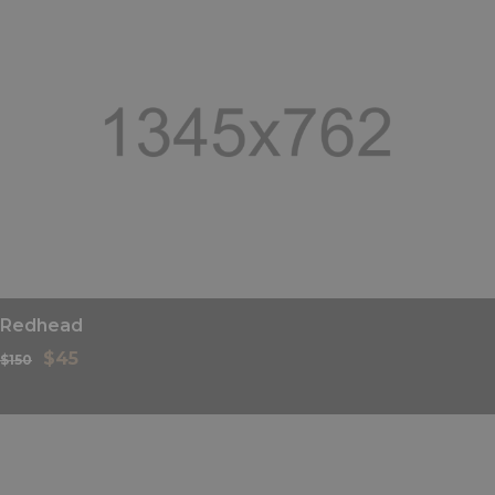
Redhead
$
45
$
150