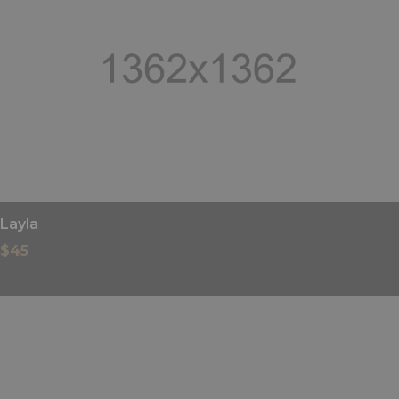
Layla
$
45